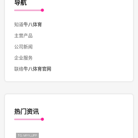
导航
知道
⽜⼋体育
主营产品
公司新闻
企业服务
联络
⽜⼋体育官网
热门资讯