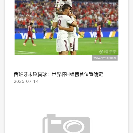
西班牙末轮赢球：世界杯H组榜首位置确定
2026-07-14