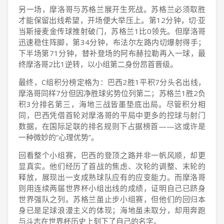
另一场，摩洛哥与苏格兰展开生死战。苏格兰必须取胜
才能保留出线希望，开场便大举压上。第12分钟，切·亚
当斯接麦金传球推射破门，苏格兰1比0领先。但摩洛哥
迅速稳住阵脚，第34分钟，布法尔左路内切爆射得手；
下半场第71分钟，替补登场的阿布赫拉勒再入一球，最
终摩洛哥2比1逆转，以小组第二身份昂首晋级。
最终，C组积分榜定格为：巴西2胜1平积7分头名出线，
摩洛哥同样7分但因净胜球劣势位列第二；苏格兰1胜2负
积3分排名第三，海地三战皆墨垫底出局。尽管积分相
同，巴西凭借首轮对摩洛哥的平局中更多的控球与射门
数据，在国际足联的排名规则下占据榜首——这或许是
一种微妙的“心理优势”。
回看整个小组赛，巴西的登顶之路并非一帆风顺，却更
显真实。他们经历了首战的焦虑、次轮的调整、末轮的
释放，展现出一支成熟球队应有的应变能力。而摩洛哥
则用连续两届世界杯小组出线的成绩，证明自己已跻身
世界强队之列。苏格兰虽止步小组赛，但他们的回归本
身已是足球浪漫主义的体现；海地虽未取分，却用奔跑
与斗志在世界杯历史上刻下了自己的名字。