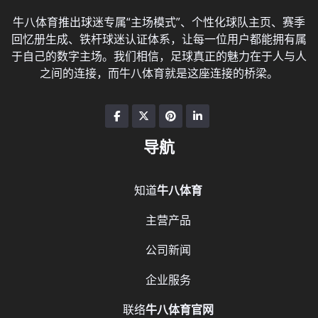
牛八体育推出球迷专属“主场模式”、个性化球队主页、赛季
回忆册生成、铁杆球迷认证体系，让每一位用户都能拥有属
于自己的数字主场。我们相信，足球真正的魅力在于人与人
之间的连接，而牛八体育就是这座连接的桥梁。
导航
知道
⽜⼋体育
主营产品
公司新闻
企业服务
联络
⽜⼋体育官网