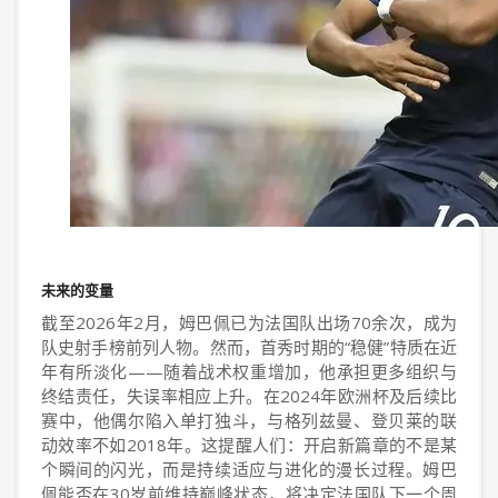
未来的变量
截至2026年2月，姆巴佩已为法国队出场70余次，成为
队史射手榜前列人物。然而，首秀时期的“稳健”特质在近
年有所淡化——随着战术权重增加，他承担更多组织与
终结责任，失误率相应上升。在2024年欧洲杯及后续比
赛中，他偶尔陷入单打独斗，与格列兹曼、登贝莱的联
动效率不如2018年。这提醒人们：开启新篇章的不是某
个瞬间的闪光，而是持续适应与进化的漫长过程。姆巴
佩能否在30岁前维持巅峰状态，将决定法国队下一个周