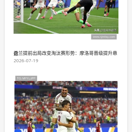
荷兰提前出局改变淘汰赛形势：摩洛哥晋级提升悬念
2026-07-19