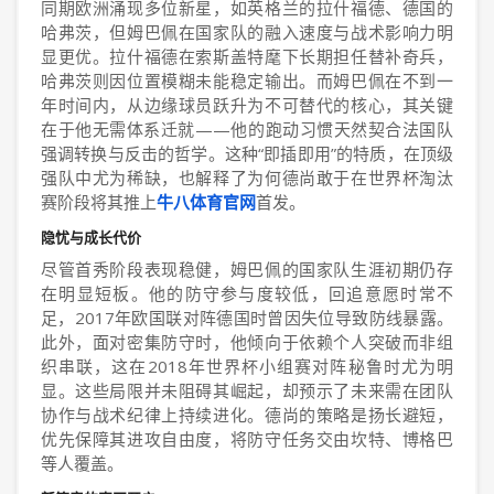
同期欧洲涌现多位新星，如英格兰的拉什福德、德国的
哈弗茨，但姆巴佩在国家队的融入速度与战术影响力明
显更优。拉什福德在索斯盖特麾下长期担任替补奇兵，
哈弗茨则因位置模糊未能稳定输出。而姆巴佩在不到一
年时间内，从边缘球员跃升为不可替代的核心，其关键
在于他无需体系迁就——他的跑动习惯天然契合法国队
强调转换与反击的哲学。这种“即插即用”的特质，在顶级
强队中尤为稀缺，也解释了为何德尚敢于在世界杯淘汰
赛阶段将其推上
⽜⼋体育官网
首发。
隐忧与成长代价
尽管首秀阶段表现稳健，姆巴佩的国家队生涯初期仍存
在明显短板。他的防守参与度较低，回追意愿时常不
足，2017年欧国联对阵德国时曾因失位导致防线暴露。
此外，面对密集防守时，他倾向于依赖个人突破而非组
织串联，这在2018年世界杯小组赛对阵秘鲁时尤为明
显。这些局限并未阻碍其崛起，却预示了未来需在团队
协作与战术纪律上持续进化。德尚的策略是扬长避短，
优先保障其进攻自由度，将防守任务交由坎特、博格巴
等人覆盖。