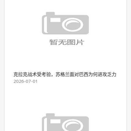
克拉克战术受考验，苏格兰面对巴西为何进攻乏力
2026-07-01