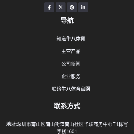
导航
知道
⽜⼋体育
主营产品
公司新闻
企业服务
联络
⽜⼋体育官网
联系方式
地址:
深圳市南山区南山街道南山社区华联商务中心T1栋写
字楼1601