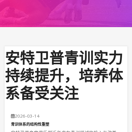
安特卫普青训实力
持续提升，培养体
系备受关注
2026-03-14
青训体系的结构性重塑