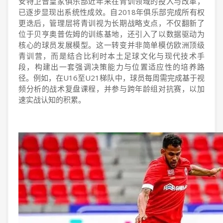
安特卫普皇家俱乐部近年来在青训领域的投入与改革，
已逐步显现出系统性成效。自2018年俱乐部完成所有权
更迭后，管理层将青训视为长期战略支点，不仅翻新了
位于贝亨奥普佐姆的训练基地，还引入了以数据驱动为
核心的球员发展模型。这一转变并非简单模仿欧洲顶级
青训营，而是结合比利时本土足球文化与现代技术手
段，构建出一套强调决策能力与位置适应性的培养路
径。例如，在U16至U21梯队中，球员每周需完成基于视
频分析的战术复盘课程，并参与跨年龄组对抗赛，以加
速实战认知的积累。