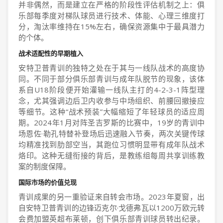
并非偶然，而是建立在严格的阶段性评估机制之上：俱
乐部每季度对梯队球员进行技术、体能、心理三维度打
分，淘汰率维持在15%左右，确保资源集中于最具潜力
的个体。
战术适配性的早期植入
安特卫普青训的独特之处在于其与一线队战术的高度协
同。不同于部分俱乐部青训与成年队脱节的现象，该体
系自U18阶段便开始灌输一线队主打的4-2-3-1阵型理
念，尤其强调边后卫内收参与中场组织、前腰回撤接应
等细节。这种“战术预装”大幅缩短了年轻球员的适应周
期。2024年1月对阵圣吉罗斯的比赛中，19岁的青训中
场恩佐·勒孔特替补登场后迅速融入节奏，两次关键传球
均精准找到肋部空当，其跑位习惯明显带有成年队战术
烙印。这种无缝衔接的背后，是教练组每周共享训练教
案的制度保障。
国际市场的价值兑现
青训成果的另一重验证来自转会市场。2023年夏窗，出
自安特卫普青训的边锋迈克尔·戈德弗瓦以1200万欧元转
会费加盟英超布莱顿，创下俱乐部青训球员转出纪录。