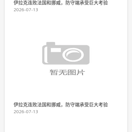
伊拉克连败法国和挪威，防守端承受巨大考验
2026-07-13
伊拉克连败法国和挪威，防守端承受巨大考验
2026-07-13