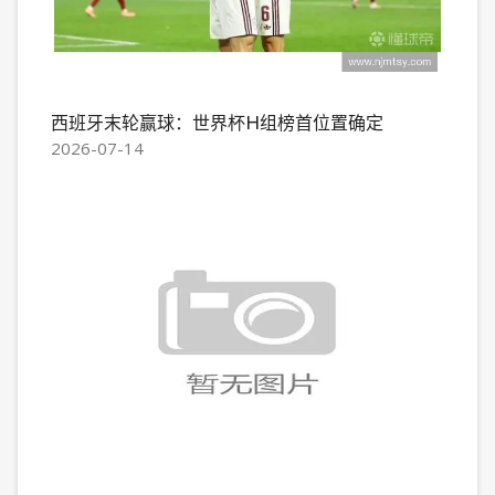
西班牙末轮赢球：世界杯H组榜首位置确定
2026-07-14