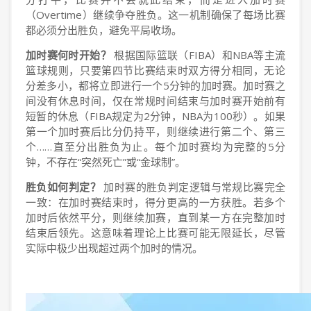
（Overtime）继续争夺胜负。这一机制确保了每场比赛
都必须分出胜负，避免平局收场。
加时赛何时开始？
根据国际篮联（FIBA）和NBA等主流
篮球规则，只要第四节比赛结束时双方得分相同，无论
分差多小，都将立即进行一个5分钟的加时赛。加时赛之
间没有休息时间，仅在常规时间结束与加时赛开始前有
短暂的休息（FIBA规定为2分钟，NBA为100秒）。如果
第一个加时赛后比分仍持平，则继续进行第二个、第三
个……直至分出胜负为止。每个加时赛均为完整的5分
钟，不存在“突然死亡”或“金球制”。
胜负如何判定？
加时赛的胜负判定逻辑与常规比赛完全
一致：在加时赛结束时，得分更高的一方获胜。若多个
加时后依然平分，则继续加赛，直到某一方在完整加时
结束后领先。这意味着理论上比赛可能无限延长，尽管
实际中极少出现超过两个加时的情况。