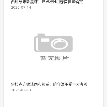
西班牙末轮赢球：世界杯H组榜首位置确定
2026-07-14
伊拉克连败法国和挪威，防守端承受巨大考验
2026-07-13