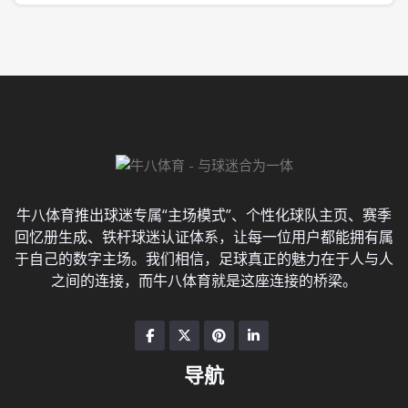
牛八体育推出球迷专属“主场模式”、个性化球队主页、赛季
回忆册生成、铁杆球迷认证体系，让每一位用户都能拥有属
于自己的数字主场。我们相信，足球真正的魅力在于人与人
之间的连接，而牛八体育就是这座连接的桥梁。
导航