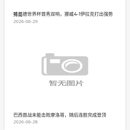
哈兰德世界杯首秀双响，挪威4-1伊拉克打出强势开局
2026-06-29
巴西首战未能击败摩洛哥，随后连胜完成登顶
2026-06-28