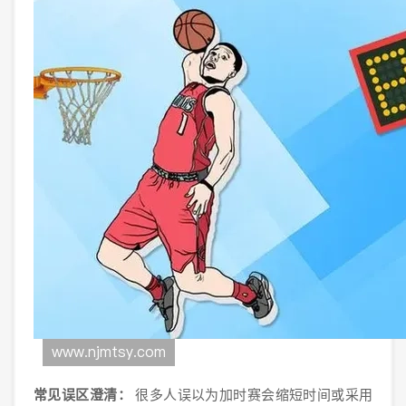
常见误区澄清：
很多人误以为加时赛会缩短时间或采用