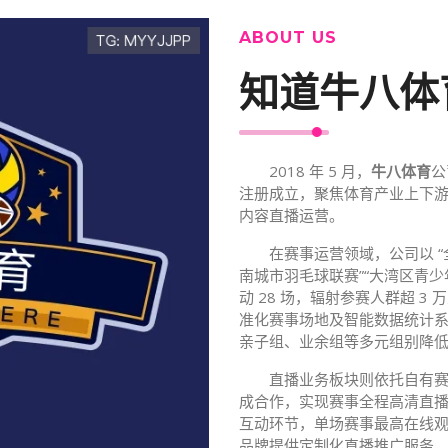
ABOUT US
知道
⽜⼋体
2018 年 5 月，
⽜⼋体育
公
注册成立，聚焦体育产业上下游
内容直播运营。
在赛事运营领域，公司以 “
南城市羽毛球联赛”“大湾区青少
动 28 场，辐射参赛人群超 
准化赛事场地及智能数据统计
亲子组、业余组等多元组别降低
直播业务板块则依托自有赛
成合作，实现赛事全程高清直
互动环节，单场赛事最高在线观
品牌提供定制化直播推广服务