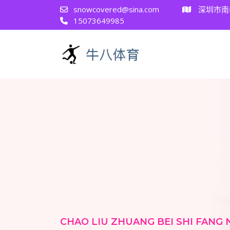
snowcovered@sina.com
深圳市南
15073649985
CHAO LIU ZHUANG BEI SHI FANG 